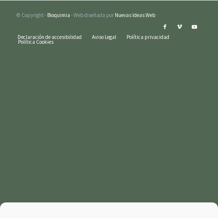
© Copyright -
Bioquimia
- Web diseñada por
Nuevas Ideas Web
Declaración de accesibilidad
Aviso Legal
Política privacidad
Política Cookies