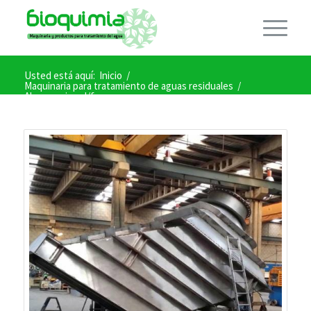
Usted está aquí:
Inicio
/
Maquinaria para tratamiento de aguas residuales
/
Almacenaje cal/fangos