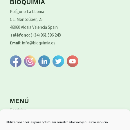
BIOQUIMIA
Polígono La LLoma
CL. Montdúber, 25
46960 Aldaia Valencia Spain
Teléfono:
(+34) 961 596 248
Email
:
info@bioquimia.es
MENÚ
Servicios
Productos
Utilizamos cookies para optimizar nuestro sitio web y nuestro servicio.
Proyectos
Contacto