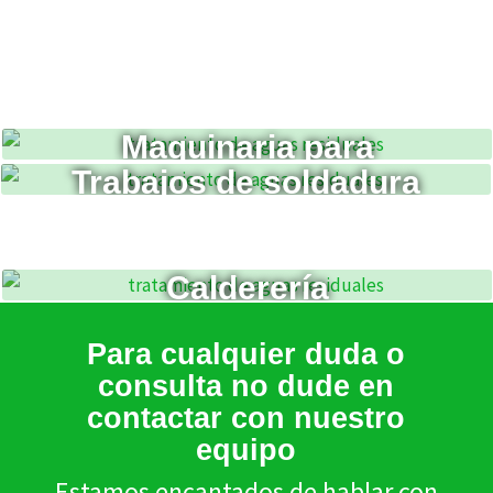
Maquinaria para
Trabajos de soldadura
depuración de aguas
residuales
Reparación de maquinaria
Estructuras
industrial
Calderería
Para cualquier duda o
consulta no dude en
contactar con nuestro
equipo
Estamos encantados de hablar con