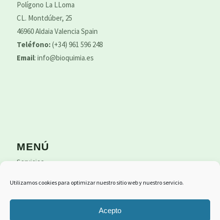
Polígono La LLoma
CL. Montdúber, 25
46960 Aldaia Valencia Spain
Teléfono:
(+34) 961 596 248
Email
:
info@bioquimia.es
MENÚ
Servicios
Productos
Utilizamos cookies para optimizar nuestro sitio web y nuestro servicio.
Proyectos
Contacto
Acepto