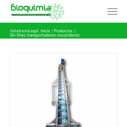
Usted está aquí:
Inicio
/
Productos
/
Sin-fines transportadores-escurridores